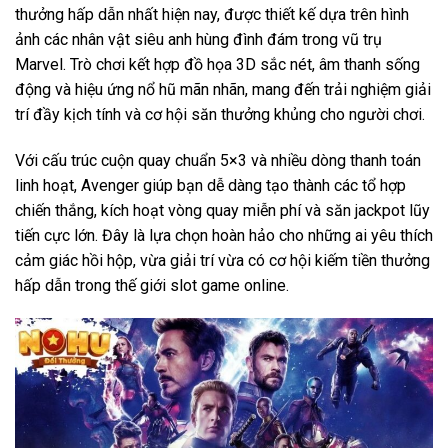
thưởng hấp dẫn nhất hiện nay, được thiết kế dựa trên hình
ảnh các nhân vật siêu anh hùng đình đám trong vũ trụ
Marvel. Trò chơi kết hợp đồ họa 3D sắc nét, âm thanh sống
động và hiệu ứng nổ hũ mãn nhãn, mang đến trải nghiệm giải
trí đầy kịch tính và cơ hội săn thưởng khủng cho người chơi.
Với cấu trúc cuộn quay chuẩn 5×3 và nhiều dòng thanh toán
linh hoạt, Avenger giúp bạn dễ dàng tạo thành các tổ hợp
chiến thắng, kích hoạt vòng quay miễn phí và săn jackpot lũy
tiến cực lớn. Đây là lựa chọn hoàn hảo cho những ai yêu thích
cảm giác hồi hộp, vừa giải trí vừa có cơ hội kiếm tiền thưởng
hấp dẫn trong thế giới slot game online.