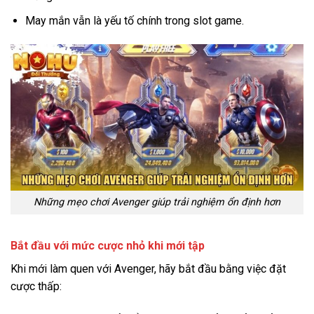
May mắn vẫn là yếu tố chính trong slot game.
Những mẹo chơi Avenger giúp trải nghiệm ổn định hơn
Bắt đầu với mức cược nhỏ khi mới tập
Khi mới làm quen với Avenger, hãy bắt đầu bằng việc đặt
cược thấp: