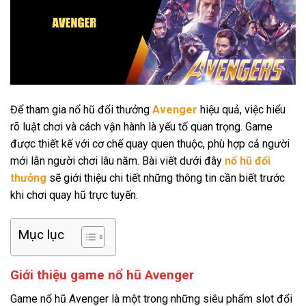
Để tham gia nổ hũ đổi thưởng
Avenger
hiệu quả, việc hiểu
rõ luật chơi và cách vận hành là yếu tố quan trọng. Game
được thiết kế với cơ chế quay quen thuộc, phù hợp cả người
mới lẫn người chơi lâu năm. Bài viết dưới đây
nổ hũ đổi
thưởng
sẽ giới thiệu chi tiết những thông tin cần biết trước
khi chơi quay hũ trực tuyến.
Mục lục
Giới thiệu game nổ hũ Avenger
Game nổ hũ Avenger là một trong những siêu phẩm slot đổi