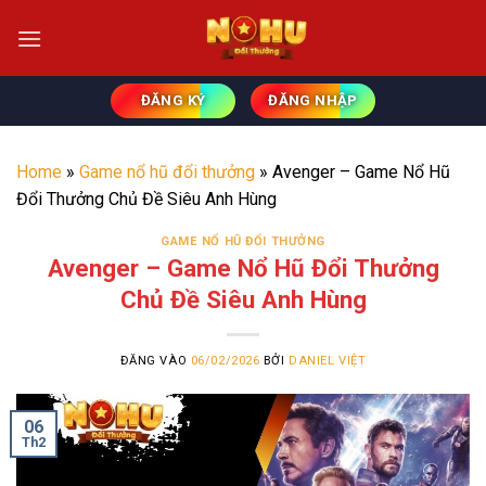
Bỏ
qua
nội
dung
ĐĂNG KÝ
ĐĂNG NHẬP
Home
»
Game nổ hũ đổi thưởng
»
Avenger – Game Nổ Hũ
Đổi Thưởng Chủ Đề Siêu Anh Hùng
GAME NỔ HŨ ĐỔI THƯỞNG
Avenger – Game Nổ Hũ Đổi Thưởng
Chủ Đề Siêu Anh Hùng
ĐĂNG VÀO
06/02/2026
BỞI
DANIEL VIỆT
06
Th2