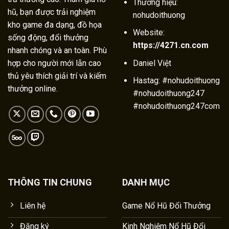
Thương hiệu:
hũ, bạn được trải nghiệm
nohudoithuong
kho game đa dạng, đồ họa
Website:
sống động, đổi thưởng
https://4271.cn.com
nhanh chóng và an toàn. Phù
Daniel Việt
hợp cho người mới lẫn cao
thủ yêu thích giải trí và kiếm
Hastag:
#nohudoithuong
thưởng online.
#nohudoithuong247
#nohudoithuong247com
THÔNG TIN CHUNG
DANH MỤC
Liên hệ
Game Nổ Hũ Đổi Thưởng
Đăng ký
Kinh Nghiệm Nổ Hũ Đổi