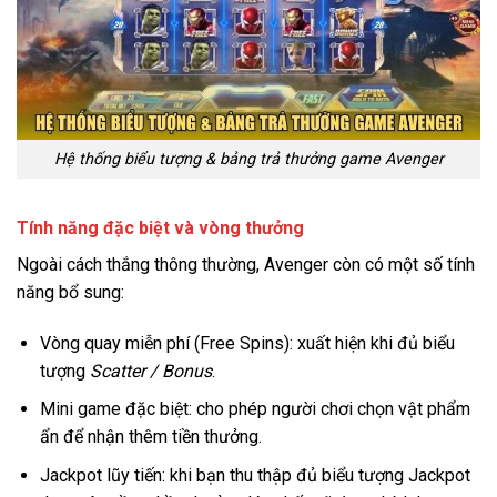
Hệ thống biểu tượng & bảng trả thưởng game Avenger
Tính năng đặc biệt và vòng thưởng
Ngoài cách thắng thông thường, Avenger còn có một số tính
năng bổ sung:
Vòng quay miễn phí (Free Spins): xuất hiện khi đủ biểu
tượng
Scatter / Bonus
.
Mini game đặc biệt: cho phép người chơi chọn vật phẩm
ẩn để nhận thêm tiền thưởng.
Jackpot lũy tiến: khi bạn thu thập đủ biểu tượng Jackpot