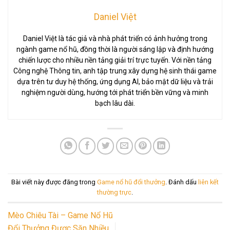
Daniel Việt
Daniel Việt là tác giả và nhà phát triển có ảnh hưởng trong
ngành game nổ hũ, đồng thời là người sáng lập và định hướng
chiến lược cho nhiều nền tảng giải trí trực tuyến. Với nền tảng
Công nghệ Thông tin, anh tập trung xây dựng hệ sinh thái game
dựa trên tư duy hệ thống, ứng dụng AI, bảo mật dữ liệu và trải
nghiệm người dùng, hướng tới phát triển bền vững và minh
bạch lâu dài.
Bài viết này được đăng trong
Game nổ hũ đổi thưởng
. Đánh dấu
liên kết
thường trực
.
Mèo Chiêu Tài – Game Nổ Hũ
Đổi Thưởng Được Săn Nhiều