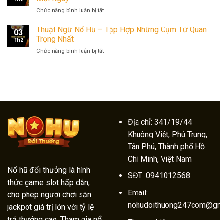
Có
Thưởng
ở
Chức năng bình luận bị tắt
Thật
Được
Bắn
Không?
Săn
Cá
Thuật Ngữ Nổ Hũ – Tập Hợp Những Cụm Từ Quan
Phân
Nhiều
03
Nổ
Tích
Trọng Nhất
Nhất
Th2
Hũ
Chi
ở
Chức năng bình luận bị tắt
–
Tiết
Thuật
Giải
Từ
Ngữ
Trí
A
Nổ
Bùng
Đến
Hũ
Nổ,
Z
–
Thưởng
Tập
Khủng
Hợp
Mỗi
Những
Ngày
Địa chỉ:
341/19/44
Cụm
Khuông Việt, Phú Trung,
Từ
Quan
Tân Phú, Thành phố Hồ
Trọng
Chí Minh, Việt Nam
Nhất
Nổ hũ đổi thưởn
g là hình
SĐT:
0941012568
thức game slot hấp dẫn,
Email:
cho phép người chơi săn
nohudoithuong247com@gm
jackpot giá trị lớn với tỷ lệ
trả thưởng cao. Tham gia nổ